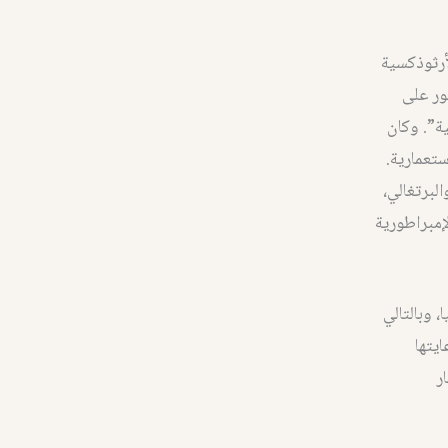
أرثوذكسية
ور على
ية”. وكان
ستعمارية.
لبرتغالي،
إمبراطورية
ا، وبالتالي
يتها
ر