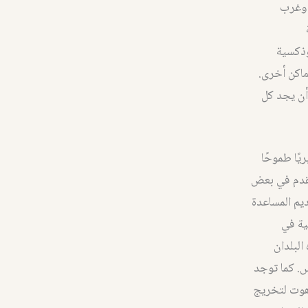
ط وغرب
ثوذكسية
ماكن أخرى.
 أن يجد كل
ريًا طموحًا
 تقدم في بعض
ديم المساعدة
ية في
البلدان
س. كما توجد
اهوت لتخريج