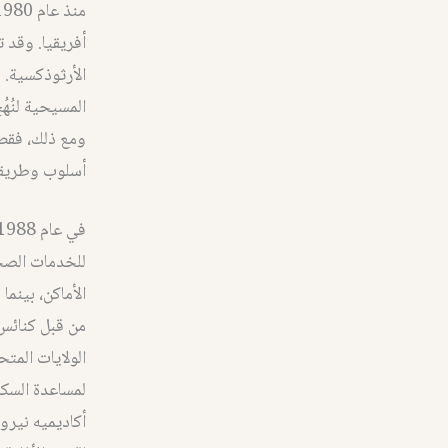
أفريقيا. وقد 
الأرثوذكسية. ف
المسيحية لنُه
ومع ذلك، فقط،
أسلوب وطريقة
للخدمات الصحي
الأماكن، بينم
من قبل كنائس 
الولايات المت
لمساعدة السكا
أكاديميه نيرو