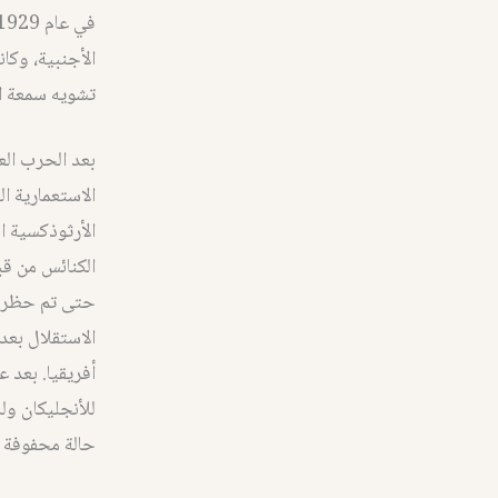
الأجنبية، وكا
تشويه سمعة ال
بعد الحرب الع
الاستعمارية ال
الأرثوذكسية ا
الكنائس من قب
الاستقلال بعد 
أفريقيا. بعد 
للأنجليكان ول
حالة محفوفة ب