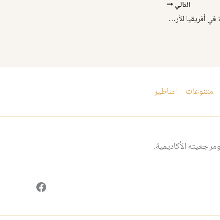
التالي
معلومات من تاريخ الإرساليّة في أفريقيا الأرثوذكسيّة
متنوعات
اساطير
مرجعيته الأكاديمية.
فيسبوك