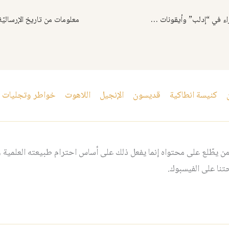
كنيسة السيدة العذراء في “إدلب” وأيقونات لاتعد، وصفحة من تاريخها
كنيسة انطاكية
قديسون
الإنجيل
اللاهوت
خواطر وتجليات
 يطّلع على محتواه إنما يفعل ذلك على أساس احترام طبيعته العلمية و
نا على الفيسبوك.