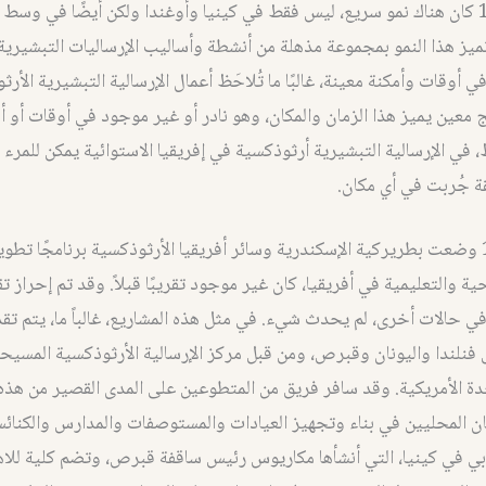
منذ عام 1980 كان هناك نمو سريع، ليس فقط في كينيا وأوغندا ولكن أيضًا في وس
تميز هذا النمو بمجموعة مذهلة من أنشطة وأساليب الإرساليات التبشيرية
ي أوقات وأمكنة معينة، غالبًا ما تُلاحَظ أعمال الإرسالية التبشيرية الأر
ُج معين يميز هذا الزمان والمكان، وهو نادر أو غير موجود في أوقات أو أ
 في الإرسالية التبشيرية أرثوذكسية في إفريقيا الاستوائية يمكن للمرء
 جُربت في أي مكان.
في عام 1988 وضعت بطريركية الإسكندرية وسائر أفريقيا الأرثوذكسية برنامجًا تطوي
ة والتعليمية في أفريقيا، كان غير موجود تقريبًا قبلاً. وقد تم إحراز
ا في حالات أخرى، لم يحدث شيء. في مثل هذه المشاريع، غالباً ما، يتم تق
فنلندا واليونان وقبرص، ومن قبل مركز الإرسالية الأرثوذكسية المسيح
حدة الأمريكية. وقد سافر فريق من المتطوعين على المدى القصير من هذه 
ن المحليين في بناء وتجهيز العيادات والمستوصفات والمدارس والكنائ
بي في كينيا، التي أنشأها مكاريوس رئيس ساقفة قبرص، وتضم كلية لل