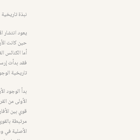
نبذة تاريخية 
يعود انتشار ا
حين كانت الأ
أما الكنائس ال
فقد بدأت إرسا
تاريخية الوجو
بدأ الوجود ال
الأولى من القر
قوي بين الأفار
مرتبطة بالقوى
الأصلية في و