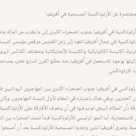
مختصرة عن الأرثوذكسية المسيحية في أفريقيا
لأرثوذكسية في أفريقيا جنوب الصحراء الكبرى إلى ما يقرب من المائة عام
رثوذكسية في شمال أفريقيا تعود إلى زمن القديس مرقص مؤسس كنيسة 
غربية، الكنيسة الكاثوليكية والكنيسة الأنجليكانية ومختلف الكنائس البرو
ليتها بوجود الاستعمار في أفريقيا، منذ مطلع القرن السابع عشر، بمساعد
د الارثوذكسي
أرثوذكسي في أفريقيا جنوب الصحراء الكبرى بين المهاجرين اليونانيين ف
ن العشرين، وبقي هناك باعتباره في المقام الأول كنيسة المهاجرين. وكان 
قة بأن الحكام البيض لم يرغبوا في أن يتعرف الأفارقة على الأرثوذكسية ل
 الاستعمارية. أما النمو الرئيسي للأرثوذكسية فبدأ تحت الصحراء بين ا
سط وشرق أفريقيا الذين وجدوا المسيحية الأرثوذكسية بعد أن أصبحوا 