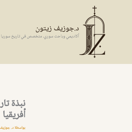
خطي
لى
لمحتوى
د.جوزيف زيتون
أكاديمي وباحث سوري، متخصص في تاريخ سوريا وال
نبذة تا
أفريقيا
بواسطة
د. جوزيف