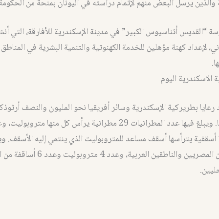
ة والذين يرسل البعض منهم لإتمام دراسته في اليونان بمنحة من الحكومة ا
ة “القديس أثناسيوس الكبير” في مدينة الإسكندرية للأفارقة، التي أنشأها
ي، لإعداد كهنة مؤهلين للخدمة الكهنوتية والتنمية البشرية في المناطق 
.
 الاسكندرية اليوم
دد رعايا بطريركية الإسكندرية وسائر أفريقيا نحو المليون والنصف أرثو
في كل أفريقيا. ويبلغ فيها عدد المطرانيات 29 مطرانية يرأس كل منها متروبوليت
متروبوليت من المصريين والناطقين العربية، وعدد 
حليين.