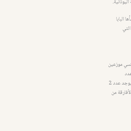
ليونانية.
 البابا
التي
ذكسي موزعين
، وعدد
الأسقفيات 15 أسقفية يترأسها أسقف مساعد للمتروبوليت الذي ينتمي إليه الأسقف. ويوجد عدد 2
4 متروبوليت وعدد 6 أساقفة من الأفارقة من