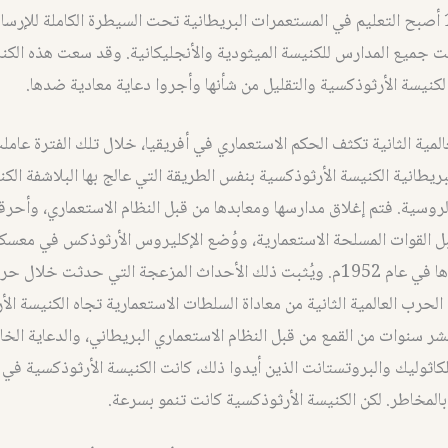
في عام 1929 أصبح التعليم في المستعمرات البريطانية تحت السيطرة الكاملة للإرسا
نت جميع المدارس للكنيسة الميثودية والأنجليكانية. وقد سعت هذه الكن
كنيسة الأرثوذكسية والتقليل من شأنها وأجروا دعاية معادية ضدها.
المية الثانية تكثف الحكم الاستعماري في أفريقيا، خلال تلك الفترة عامل
بريطانية الكنيسة الأرثوذكسية بنفس الطريقة التي عالج بها البلاشفة الك
لروسية. فتم إغلاق مدارسها ومعابدها من قبل النظام الاستعماري، وأحر
ل القوات المسلحة الاستعمارية، ووُضع الإكليروس الأرثوذكس في معسكر
حتى تم حظرها في عام 1952م. ويُثبت ذلك الأحداث المزعجة التي حدثت خلال 
الحرب العالمية الثانية من معاداة السلطات الاستعمارية تجاه الكنيسة ال
عشر سنوات من القمع من قبل النظام الاستعماري البريطاني، والدعاية الخا
لكاثوليك والبروتستانت الذين أيدوا ذلك، كانت الكنيسة الأرثوذكسية في 
المخاطر. لكن الكنيسة الأرثوذكسية كانت تنمو بسرعة.