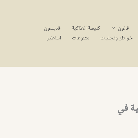
قانون
كنيسة انطاكية
قديسون
خواطر وتجليات
متنوعات
اساطير
ية في