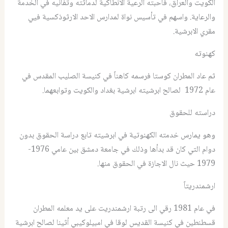
الكويت والعراق، فأحبته الرعية الانطاكية لدماثته وتفانيه في الخدمة
والرعاية. واسهم في تأسيس نواة لمدارس الاحد الارثوذكسية فيي
مقري الابرشية.
كهنوته
ثم عاد المطران كوستا فرسمه كاهناً في كنيسة الصليب المقدس في
عام 1972 لصالح ابرشيته ابرشية بغداد والكويت وتوابعهما.
دراسته للحقوق
وهو يمارس خدمته الكهنوتية في ابرشيته تابع دراسة الحقوق بدون
دوام التي كان قد بدأها وذلك في جامعة دمشق بين عامي 1976-
1979 حيث نال الاجازة في الحقوق منها.
ارشمندريتاً
في عام 1981 رقي الى رتبة ارشمندريت على يد معلمه المطران
قسطنطين في كنيسة القديس لوقا في امبيلوكيبي أثينا لصالح ابرشية