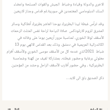
الاخرى والدولة وقيادة وضباط الجيش والقوات المسلحة واعضاء
السلك الدبلوماسي المعتمدين في سورية.ثم قداس وجناز الاربعين
وقد ترأس غبطة ابينا البطريرك يوحنا العاشر بطريرك أنطاكية وسائر
المشرق للروم الارثوذكس صلاة النياحة لراحة نفس المثلث الرحمات
الأسقف لوقا الخوري، لمناسبة مرور أربعين يوما على وفاته في
الكاتدرائية المريمية في دمشق، وذلك بعد القداس الالهي يوم 13
شباط 2021الذي خدمه كل من الأسقف موسى الخوري والأسقف أفرام
معلولي برغاية وحضور غبطته، بمشاركة لفيف من كهنة وشمامسة
البطريركية ، وفي حضور أقارب الأسقف الراحل وحشد من المؤمنين.
ذكر الصديق باق الى الابد…
السابق
التالي