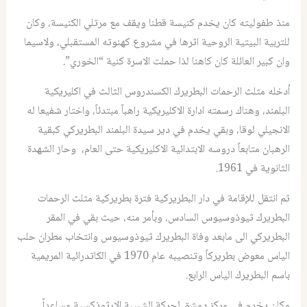
منذ طفوليته كان يخدم كنيسة قطنا ويقف مع مرتلي الكنيسة، وكان
للتربية البيتية الروحية اثرها في مشروع كهنوته المستقبلي، ولاسيما
وان كبير العائلة كان كاهنا لذا حملت الاسرة كنية “الخوري”.
أدخله مثلث الرحمات البطريرك الكسندروس الثالث في اكليريكية
البلمند، وهناك رسمته ادارة الاكليريكية راهباً مبتدئاً، واختار شفيعا له
الانجيلي لوقا، وبقي يخدم في دير سيدة البلمند البطريركي كبقية
الرهبان متابعاً دروسه الابتدائية الاكليريكية حتى العام، وحاز الشهدة
الثانوية في 1961.
ثم انتقل للإقامة في دار البطريركية فترة بطريركية مثلث الرحمات
البطريرك ثيوذوسيوس السادس، وبأمر منه، حيث بقي في المقر
البطريركي الى مابعد وفاة البطريرك ثيوذوسيوس وانتخاب مطران حلب
الياس معوض بطريركاً وتنصيبه عام 1970 في الكاتدرائية المريمية
باسم البطريرك الياس الرابع.
وكان يخدم في مركز دمشق لحركة الشبيبة الارثوذكسية مساعداً