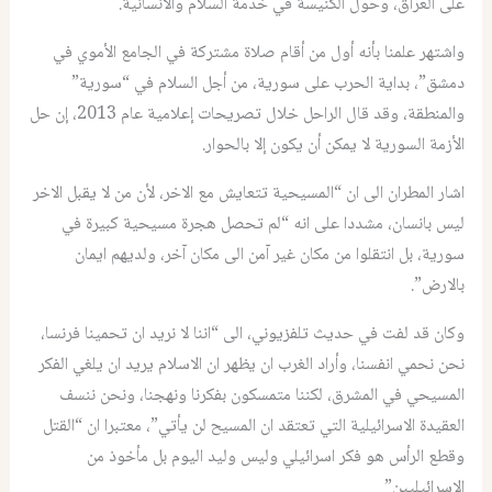
على العراق، وحول الكنيسة في خدمة السلام والانسانية.
واشتهر علمنا بأنه أول من أقام صلاة مشتركة في الجامع الأموي في
دمشق”، بداية الحرب على سورية، من أجل السلام في “سورية”
والمنطقة، وقد قال الراحل خلال تصريحات إعلامية عام 2013، إن حل
الأزمة السورية لا يمكن أن يكون إلا بالحوار.
اشار المطران الى ان “المسيحية تتعايش مع الاخر، لأن من لا يقبل الاخر
ليس بانسان، مشددا على انه “لم تحصل هجرة مسيحية كبيرة في
سورية، بل انتقلوا من مكان غير آمن الى مكان آخر، ولديهم ايمان
بالارض”.
وكان قد لفت في حديث تلفزيوني، الى “اننا لا نريد ان تحمينا فرنسا،
نحن نحمي انفسنا، وأراد الغرب ان يظهر ان الاسلام يريد ان يلغي الفكر
المسيحي في المشرق، لكننا متمسكون بفكرنا ونهجنا، ونحن ننسف
العقيدة الاسرائيلية التي تعتقد ان المسيح لن يأتي”، معتبرا ان “القتل
وقطع الرأس هو فكر اسرائيلي وليس وليد اليوم بل مأخوذ من
الاسرائيليين”