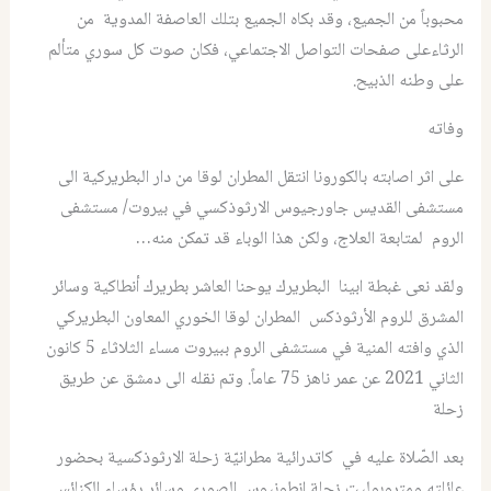
محبوباً من الجميع، وقد بكاه الجميع بتلك العاصفة المدوية من
الرثاءعلى صفحات التواصل الاجتماعي، فكان صوت كل سوري متألم
على وطنه الذبيح.
وفاته
على اثر اصابته بالكورونا انتقل المطران لوقا من دار البطريركية الى
مستشفى القديس جاورجيوس الارثوذكسي في بيروت/ مستشفى
الروم لمتابعة العلاج، ولكن هذا الوباء قد تمكن منه…
ولقد نعى غبطة ابينا البطريرك يوحنا العاشر بطريرك أنطاكية وسائر
المشرق للروم الأرثوذكس المطران لوقا الخوري المعاون البطريركي
الذي وافته المنية في مستشفى الروم ببيروت مساء الثلاثاء 5 كانون
الثاني 2021 عن عمر ناهز 75 عاماً. وتم نقله الى دمشق عن طريق
زحلة
بعد الصّلاة عليه في كاتدرائية مطرانيّة زحلة الارثوذكسية بحضور
عائلته ومتروبوليت زحلة انطونيوس الصوري وسائر رؤساء الكنائس