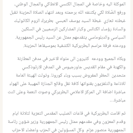
الموكلة اليه وخاصة في المجال الكنسي الانطاكي والمجال الوطني،
ورفع الصّلاة لكي يكتنفه الله برحمته وبعد انتهاء الصلاة الحزينة تقبل
غبطته تعازي غبطة السيد يوسف العبسي بطريرك الروم الكاثوليك
والسادة رؤساء الكنائس وكبار المشاركين الرسميين في السلكين
السياسي والدبلوماسي يتقدمهم ممثل عن السيد رئيس الجمهورية.
وودعته فرقة مراسم البطريركية الكشفية بموسيقاها الحزينة.
وبكاه الجميع وودعه كثيرون الى مثواه الاخير في مدفن المطارنة
والكهنة في مقام القديس جاورجيوس في المدفن الارثوذكسي
متحدين الحظر المفروض بسبب وباء كورونا. وتولت الهيئة العامة
للاذاعة والتلفزيون بقنواتها كافة نقل وقائع الجنازة المهيبة على الهواء
مباشرة اضافة الى المركز الاعلامي البطريركي وصوت النعمة وعلى النت
مباشرة…
ثم اقامت البطريركية في قاعات الصليب المقدس التعزية لثلاثة ايام
وقدم المعزون وفي مقدمهم ممثل رئيس الجمهورية وزير شؤون رئاسة
الجمهورية منصور عزام وكل المسؤولين في الحزب واعضاء الاحزاب