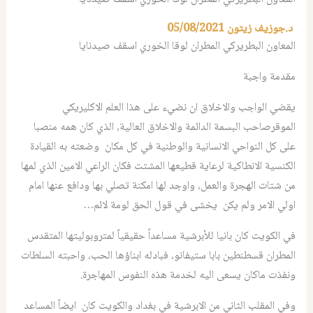
د.جوزيف زيتون
05/08/2021
المعاون البطريركي المطران لوقا الخوري اسقف صيدنايا
مقدمة واجبة
يقضي الواجب والاخلاق ان نضيء على هذا العلم الاكليريكي
الموقرصاحب البسمة الدائمة والاخلاق العالية، الذي كان همه منصبا
على كل النواحي الانسانية والوطنية في كل مكان وضعته به القيادة
الكنسية الانطاكية لرعاية قطيعها المشتت فكان الراعي الامين الذي لمها
من شتات الهجرة والعمل، واوجد لها امكنة تصلي بها ودافع عنها امام
اولي الامر ولم يكن يخشى في قول الحق لومة لائم…
في الكويت كان بانيا للأبرشية مساعداً حقيقياً لمتروبوليتها المتقدس
المطران قسطنطين بابا ستيفانو، فبادله ابناؤها الحب، واحبته السلطات
ونفذت ماكان يسعى اليه لخدمة هذه النفوس المهاجرة.
وفي المقلب الثاني من الابرشية في بغداد والكويت كان ايضاً المساعد