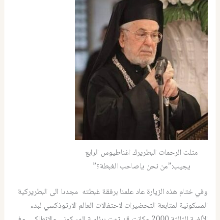
مثلث الرحمات البطريرك اغناطيوس الرابع
يجيب:”من نحن ياصاحب الغبطة؟”
وفي ختام هذه الزيارة عاد علمنا برفقة غبطته مجددا الى البطريركية
المسكونية لمتابعة التحضيرات لاحتفالات العالم الارثوذكسي لبدء
الألفية الثالثة 2000 وكانت قد تمت برئاسة المسكوني والانطاكي وفي