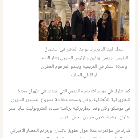
غبطة ابينا البطريرك يوحنا العاشر في استقبال
الرئيس الروسي بوتين والرئيس السوري بشار الاسد
وصلاة الشكر في المريمية ويبدو المرحوم المطران
لوقا في الخلف
كما شارك في مؤتمرات نصرة القدس التي عقدت في طهران ممثلاً
للبطريركية الأنطاكية، وفي جلسات مناقشة مشروع الدستور السوري
في موسكو وكان وفد البطريركية برئاسة سيادة المتروبوليت سابا اسبر
مطران ابرشية بصرى حوران وجبل العرب.
شارك في مؤتمرات عدة حول حقوق الانسان، وجرائم الحصار الاميركي