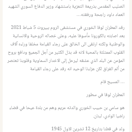
الصليب المقدس بذريعة التعزية باستشهاد وزير الدفاع السوري الشهيد
العماد داود راجحة ورفقته…
رقد المطران لوقا الخوري في مستشفى الروم ببيروت 5 شباط 2021
بعد اصابته بالكورونا مأسوفا عليه، وعلى خصاله الروحية والانسانية
والوطنية ولكنه ارتقى الى الخالق على رجاء القيامة مخلفا وراءه آلاف
القلوب الممتلئة بالمحبة لانه قد بذل الكثير من أجل الجميع ودافع بروح
المؤمن عن البلد الذي عشقه ليرحل إلى الاخدار السماوية وقلوبنا تعتصر
من ألم الفراق لكن عزاءنا الوحيد انه رقد على رجاء القيامة
… المسيح قام
المطران لوقا في سطور
هو سامي بن حبيب الخوري والدته مريم وهم من بلدة عيحا في قضاء
راشيا الوادي، لبنان.
ولد في قطنا بتاريخ 12 تشرين الاول 1945