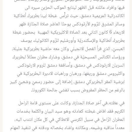
فيها وافراد عائلته قبل الظهر ليتابع الموكب الحزين سيره الى
الكاتدرائية المريمية دمشق، حيث ترأّس غبطة ابينا بطريرك أنطاكية
وسائر المشرق للرّوم الأرثوذكس يوحنّا العاشر صلاة الجنّازة ظهر
الاربعاء 6 كانون الثاني بعد الصلاة الاكليريكية المهيبة بحضور غبطة
بطريرك أنطاكية والإسكندريّة وأورشليم للرّوم الكاثوليك يوسف
العبسيّ، الذي قرأ الفصل الانجيلي وكان معه حاشية بطريركية جليلة،
ورؤساء الكنائس المسيحيّة في دمشق، وشارك مطران ممثّلاً لبطريرك
السريان الارثوذكس في دمشق، وأساقفة دمشق للروم الارثوذكس
واكليروس دمشق وريفها، ورهبان وراهبات الاديرة البطريركية في
ابرشية المقر البطريركي دمشق، إضافة إلى حضور رسميّ وشعبيّ كبير
بالرغم من الحظر المفروض بسبب تفشي جائحة الكورونا
.
في عظته،في آخر صلاة الجنازة، وكانت على مستوى قامة الراحل
الكريم فقد افاض غبطته كعادته وهو سيد البيان والكلمة بخدمات
المطران الرّاحل في سبيل الكرسي الانطاكي في كل مكان انتدب اليه،
معدداً مناقبه وشيمه، ومكانته واشاد بخصاله ودقته في تنفيذ المهام