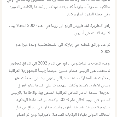
انطاكية تحديداً… وايضاً كنا برفقة غبطته ووثقناها بالكلمة والصورة
وفي مجلة النشرة البطريركية.
رافق البطريرك اغناطيوس الرابع الى روما في العام 2000 احتفالاً ببدء
الألفية الثالثة في أسيزي.
ثم عاد ورافق غبطته في زيارته الى القسطنطينية وبلدة ميرا عام
2002.
اوفده البطريرك اغناطيوس الرابع في العام 2002 الى العراق لحضور
الاستفتاء على الرئيس صدام حسين مجدداً رئيساً للجمهورية العراقية،
وحظيت هذ المشاركة باهتمام عراقي وعربي وعالمي تحدثت عنها
وسائل الاعلام، لاسيما وكانت التهديدات على اشدها بغزو العراق
بذريعة اسلحة الدمار الشامل العراقية المدعى بها، والاطاحة بالرئيس
كما تم في اليوم التالي عام 2003. وكانت مواقف علمنا الوطنية
والقومية صارخة ضد هذا الغزو، واستباحة اراضي العراق من قبل
التحالف الدولي بقيادة الولايات المتحدة الاميركية ومن ثم اعدام