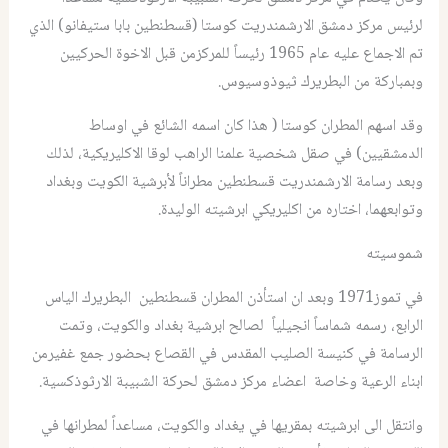
لرئيس مركز دمشق الارشمندريت كوستا (قسطنطين بابا ستيفانو) الذي
تم الاجماع عليه عام 1965 رئيساً للمركزمن قبل الاخوة الحركيين
وبمباركة من البطريرك ثيوذوسيوس.
وقد اسهم المطران كوستا ( هذا كان اسمه الشائع في اوساط
الدمشقيين) في صقل شخصية علمنا الراهب لوقا الاكليريكية، لذلك
وبعد رسامة الارشمندريت قسطنطين مطراناً لأبرشية الكويت وبغداد
وتوابعهما، اختاره من اكليريكي ابرشيته الوليدة.
شموسيته
في تموز1971 وبعد ان استأذن المطران قسطنطين البطريرك الياس
الرابع، رسمه شماساً انجيلياً لصالح ابرشية بغداد والكويت، وتمت
الرسامة في كنيسة الصليب المقدس في القصاع بحضور جمع غفيرمن
ابناء الرعية وخاصة اعضاء مركز دمشق لحركة الشبيبة الارثوذكسية.
وانتقل الى ابرشيته بمقريها في يغداد والكويت، مساعداً لمطرانها في