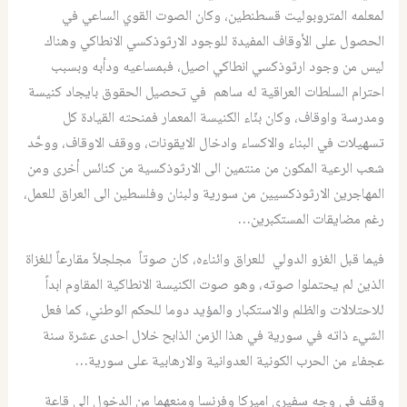
لمعلمه المتروبوليت قسطنطين، وكان الصوت القوي الساعي في
الحصول على الأوقاف المفيدة للوجود الارثوذكسي الانطاكي وهناك
ليس من وجود ارثوذكسي انطاكي اصيل، فبمساعيه ودأبه وبسبب
احترام السلطات العراقية له ساهم في تحصيل الحقوق بايجاد كنيسة
ومدرسة واوقاف، وكان بنّاء الكنيسة المعمار فمنحته القيادة كل
تسهيلات في البناء والاكساء وادخال الايقونات، ووقف الاوقاف، ووحَّد
شعب الرعية المكون من منتمين الى الارثوذكسية من كنائس أخرى ومن
المهاجرين الارثوذكسيين من سورية ولبنان وفلسطين الى العراق للعمل،
رغم مضايقات المستكبرين…
فيما قبل الغزو الدولي للعراق وائناءه، كان صوتاً مجلجلاً مقارعاً للغزاة
الذين لم يحتملوا صوته، وهو صوت الكنيسة الانطاكية المقاوم ابداً
للاحتلالات والظلم والاستكبار والمؤيد دوما للحكم الوطني، كما فعل
الشيء ذاته في سورية في هذا الزمن الذابح خلال احدى عشرة سنة
عجفاء من الحرب الكونية العدوانية والارهابية على سورية…
وقف في وجه سفيري اميركا وفرنسا ومنعهما من الدخول الى قاعة