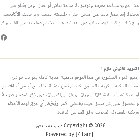
هذا الموقع مساحة معرفة وتوثيق، لا ساحة نقاش أو جدل، ومن يطّلع على
محتواه إنما يفعل ذلك على أساس احترام طبيعته العلمية ومرجعيته الأكاديمية.
ومع ذلك إن كنت ترغب بالتواصل معنا ننصح باستخدام صفحتنا على الفيسبوك.
فيس
! تنويه قانوني ملزم !
جميع المواد المنشورة في هذا الموقع محمية حماية كاملة بموجب قوانين
حماية الملكية الفكرية والحقوق الأدبية. يُمنع منعًا قاطعًا نسخ أو نقل أو اقتباس
أو إعادة نشر أي مادة، كليًا أو جزئيًا، ورقيًا أو إلكترونيًا، دون ذكر المصدر صراحةً
والحصول على إذن مسبق حيث يقتضي الأمر. ويُعرّض أي خرقٍ لهذه الأحكام
مرتكبه للمساءلة القانونية وفق القوانين النافذة.
Copyright © 2026 د.جوزيف زيتون
Powered by [Z.Fam]