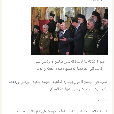
صورة تذكارية لزيارة الرئيس بوتين والرئيس بشار
الاسد الى المريمية بدمشق ويبدو المطران لوقا
شارك في الجامع الاموي بجنازة الداعية الشهيد سعيد البوطي ورفقته
وكان لبكائه ابلغ الأثر على شهامته الوطنية.
صفاته
الدعة والابتسامة التي كانت دائماً مرسومة على ثغره التي جعلته