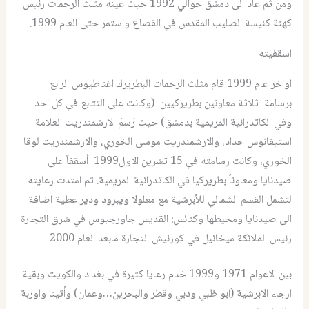
ومن ثم عاد الى دمشق حوالي 1992 حيث عينه مثلث الرحمات رئيس
كهنة كنيسة الصليب المقدس في القصاع واستمر حتى العام 1999.
اسقفيته
اواخر عام 1999 قام مثلث الرحمات البطريرك اغناطيوس الرابع
برسامة ثلاثة معاونين بطريركيين (وكانت على التتابع في كل احد
وفي الكاتدرائية المريمية بدمشق) حيث رَسمَ الارشمندريت العلامة
استيفانوس حداد، والارشمندريت موسى الخوري، والارشمندريت لوقا
الخوري، وكانت رسامته في 15 تشرين الاول1999 أسقفاً على
صيدنايا ومعاوناً بطريركيا في الكاتدرائية المريمية. ثم امتدت رعايته
لتشمل القسم الشمالي للأبرشية مع معلولا ويبرود ودير عطية اضافة
الى صيدنايا ومحيطها وكنائس: القديس جاورجيوس في شرق التجارة
رئيس الملائكة ميخائيل في كورنيش التجارة مابعد العام 2000
بين الاعوام 1971 و1999 خدم رعايا كثيرة في بغداد والكويت وبقية
ارجاء الابرشية (ابو ظبي ودبي وقطر والبحرين…وعمان) وأثينا واوربة