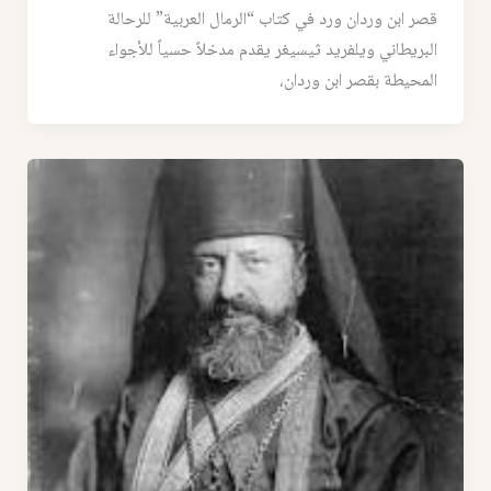
قصر ابن وردان ورد في كتاب “الرمال العربية” للرحالة
البريطاني ويلفريد ثيسيغر يقدم مدخلاً حسياً للأجواء
المحيطة بقصر ابن وردان،