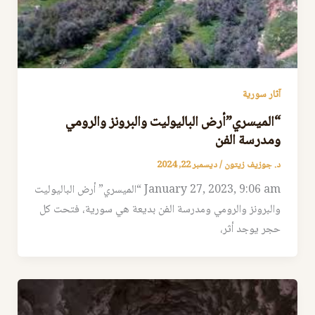
آثار سورية
“الميسري”أرض الباليوليت والبرونز والرومي
ومدرسة الفن
د. جوزيف زيتون
/
ديسمبر 22, 2024
January 27, 2023, 9:06 am “الميسري” أرض الباليوليت
والبرونز والرومي ومدرسة الفن بديعة هي سورية، فتحت كل
حجر يوجد أثر،