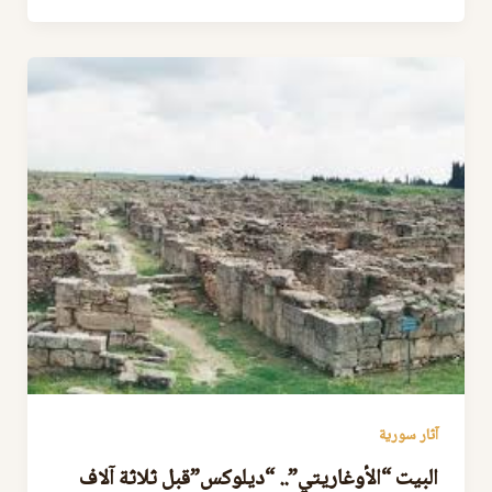
آثار سورية
البيت “الأوغاريتي”.. “ديلوكس”قبل ثلاثة آلاف