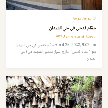
,
آثار سورية
سورية
حمّام فتحي في حي الميدان
د. جوزيف زيتون
/
ديسمبر 1, 2024
April 25, 2022, 9:02 am حمّام فتحي في حي الميدان
يقع “حمام فتحي” خارج أسوار دمشق القديمة في (حي
الميدان