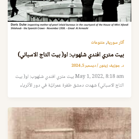
,
آثار سورية
متنوعات
بيت متري افندي شلهوب: او( بيت التاج الاسباني)
د. جوزيف زيتون
/
ديسمبر 5, 2024
May 1, 2022, 8:18 am بيت متري افندي شلهوب: او( بيت
التاج الاسباني) شهدت دمشق طفرة عمرانيّة في دور الأثرياء