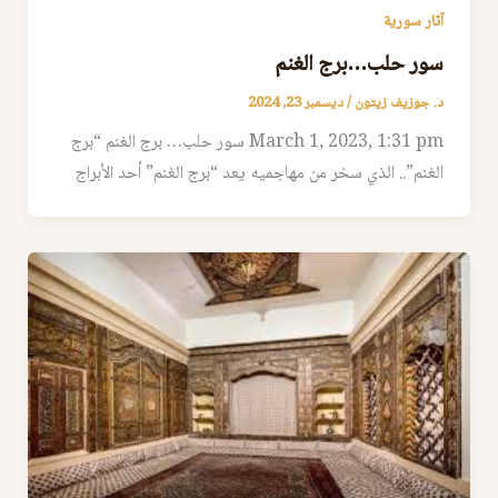
آثار سورية
سور حلب…برج الغنم
د. جوزيف زيتون
/
ديسمبر 23, 2024
March 1, 2023, 1:31 pm سور حلب… برج الغنم “برج
الغنم”.. الذي سخر من مهاجميه يعد “برج الغنم” أحد الأبراج