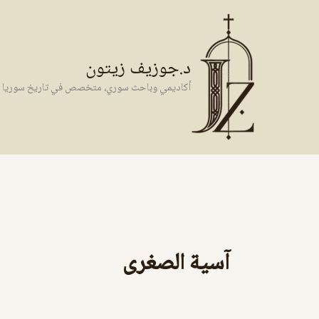
خطي
لى
لمحتوى
د.جوزيف زيتون
أكاديمي وباحث سوري، متخصص في تاريخ سوريا وال
آسية الصغرى