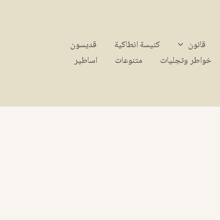
قانون
كنيسة انطاكية
قديسون
خواطر وتجليات
متنوعات
اساطير