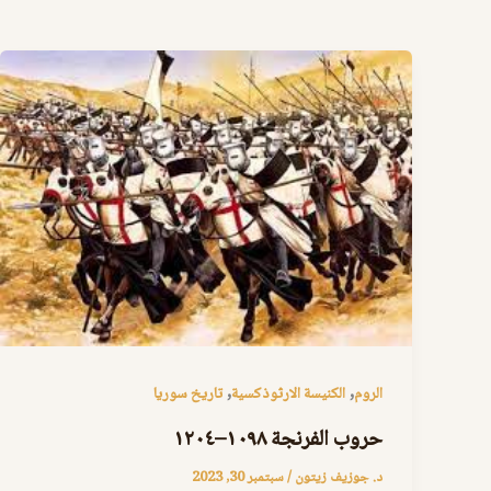
,
,
الروم
الكنيسة الارثوذكسية
تاريخ سوريا
حروب الفرنجة ١٠٩٨–١٢٠٤
د. جوزيف زيتون
/
سبتمبر 30, 2023