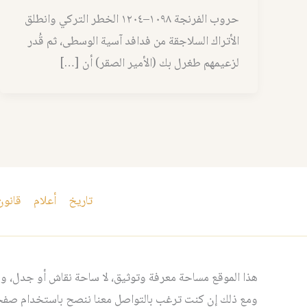
حروب الفرنجة ١٠٩٨–١٢٠٤ الخطر التركي وانطلق
الأتراك السلاجقة من فدافد آسية الوسطى، ثم قُدر
لزعيمهم طغرل بك (الأمير الصقر) أن […]
تاريخ
أعلام
قانون
هذا الموقع مساحة معرفة وتوثيق، لا ساحة نقاش أو جدل، ومن
ومع ذلك إن كنت ترغب بالتواصل معنا ننصح باستخدام صفحت