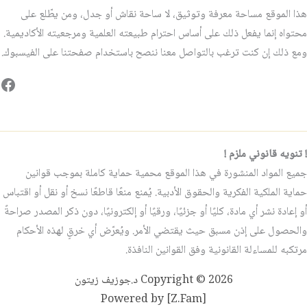
هذا الموقع مساحة معرفة وتوثيق، لا ساحة نقاش أو جدل، ومن يطّلع على
محتواه إنما يفعل ذلك على أساس احترام طبيعته العلمية ومرجعيته الأكاديمية.
ومع ذلك إن كنت ترغب بالتواصل معنا ننصح باستخدام صفحتنا على الفيسبوك.
فيس
! تنويه قانوني ملزم !
جميع المواد المنشورة في هذا الموقع محمية حماية كاملة بموجب قوانين
حماية الملكية الفكرية والحقوق الأدبية. يُمنع منعًا قاطعًا نسخ أو نقل أو اقتباس
أو إعادة نشر أي مادة، كليًا أو جزئيًا، ورقيًا أو إلكترونيًا، دون ذكر المصدر صراحةً
والحصول على إذن مسبق حيث يقتضي الأمر. ويُعرّض أي خرقٍ لهذه الأحكام
مرتكبه للمساءلة القانونية وفق القوانين النافذة.
Copyright © 2026 د.جوزيف زيتون
Powered by [Z.Fam]