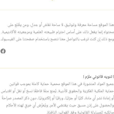
هذا الموقع مساحة معرفة وتوثيق، لا ساحة نقاش أو جدل، ومن يطّلع على
محتواه إنما يفعل ذلك على أساس احترام طبيعته العلمية ومرجعيته الأكاديمية.
ومع ذلك إن كنت ترغب بالتواصل معنا ننصح باستخدام صفحتنا على الفيسبوك.
فيس
! تنويه قانوني ملزم !
جميع المواد المنشورة في هذا الموقع محمية حماية كاملة بموجب قوانين
حماية الملكية الفكرية والحقوق الأدبية. يُمنع منعًا قاطعًا نسخ أو نقل أو اقتباس
أو إعادة نشر أي مادة، كليًا أو جزئيًا، ورقيًا أو إلكترونيًا، دون ذكر المصدر صراحةً
والحصول على إذن مسبق حيث يقتضي الأمر. ويُعرّض أي خرقٍ لهذه الأحكام
مرتكبه للمساءلة القانونية وفق القوانين النافذة.