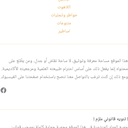
اللاهوت
خواطر وتجليات
متنوعات
اساطير
هذا الموقع مساحة معرفة وتوثيق، لا ساحة نقاش أو جدل، ومن يطّلع على
محتواه إنما يفعل ذلك على أساس احترام طبيعته العلمية ومرجعيته الأكاديمية.
ومع ذلك إن كنت ترغب بالتواصل معنا ننصح باستخدام صفحتنا على الفيسبوك.
فيس
! تنويه قانوني ملزم !
جميع المواد المنشورة في هذا الموقع محمية حماية كاملة بموجب قوانين