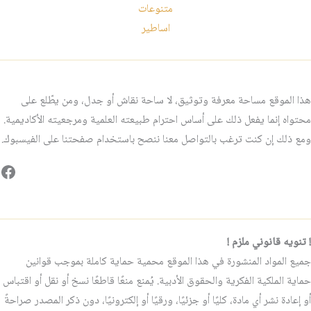
متنوعات
اساطير
هذا الموقع مساحة معرفة وتوثيق، لا ساحة نقاش أو جدل، ومن يطّلع على
محتواه إنما يفعل ذلك على أساس احترام طبيعته العلمية ومرجعيته الأكاديمية.
ومع ذلك إن كنت ترغب بالتواصل معنا ننصح باستخدام صفحتنا على الفيسبوك.
فيس
! تنويه قانوني ملزم !
جميع المواد المنشورة في هذا الموقع محمية حماية كاملة بموجب قوانين
حماية الملكية الفكرية والحقوق الأدبية. يُمنع منعًا قاطعًا نسخ أو نقل أو اقتباس
أو إعادة نشر أي مادة، كليًا أو جزئيًا، ورقيًا أو إلكترونيًا، دون ذكر المصدر صراحةً