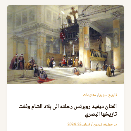
,
تاريخ سوريا
متنوعات
الفنان ديفيد روبرتس رحلته الى بلاد الشام وثقت
تاريخها البصري
د. جوزيف زيتون
/
فبراير 22, 2024