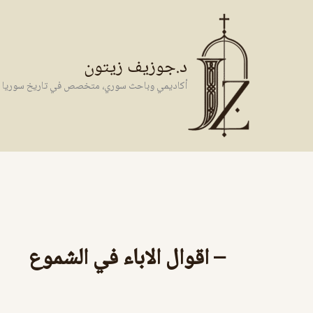
خطي
لى
لمحتوى
د.جوزيف زيتون
أكاديمي وباحث سوري، متخصص في تاريخ سوريا وال
– اقوال الاباء في الشموع