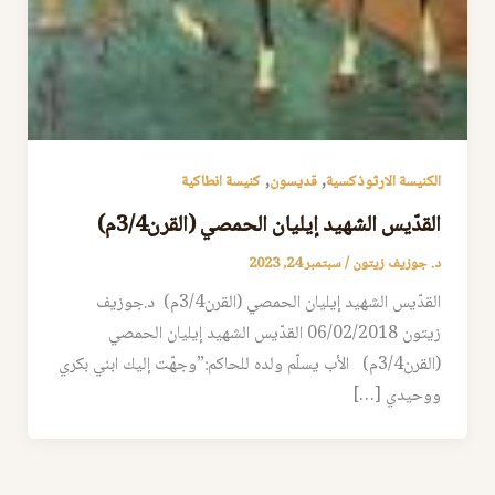
,
,
الكنيسة الارثوذكسية
قديسون
كنيسة انطاكية
القدّيس الشهيد إيليان الحمصي‎ ‎‏(القرن3/4م)‏
د. جوزيف زيتون
/
سبتمبر 24, 2023
القدّيس الشهيد إيليان الحمصي‎ ‎‏(القرن3/4م)‏ د.جوزيف
‎‏(القرن3/4م)‏ الأب يسلّم ولده للحاكم:”وجهّت إليك ابني بكري
ووحيدي […]