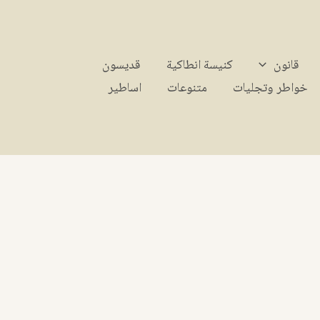
قانون
كنيسة انطاكية
قديسون
خواطر وتجليات
متنوعات
اساطير