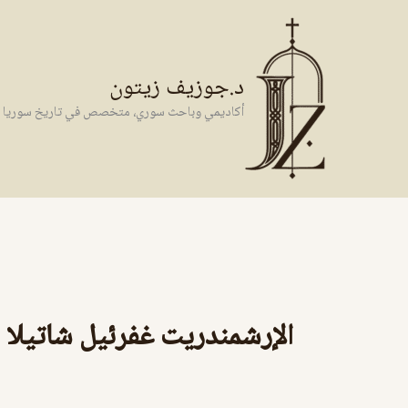
خطي
لى
لمحتوى
د.جوزيف زيتون
أكاديمي وباحث سوري، متخصص في تاريخ سوريا وال
الإرشمندريت غفرئيل شاتيلا 