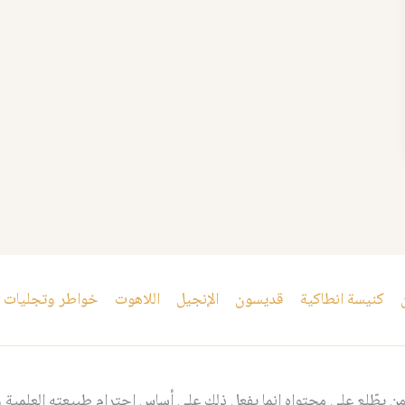
كنيسة انطاكية
قديسون
الإنجيل
اللاهوت
خواطر وتجليات
 يطّلع على محتواه إنما يفعل ذلك على أساس احترام طبيعته العلمية و