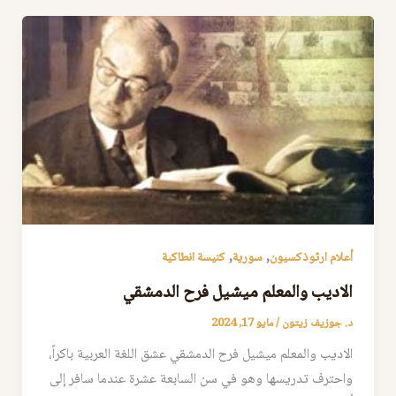
,
,
أعلام ارثوذكسيون
سورية
كنيسة انطاكية
الاديب والمعلم ميشيل فرح الدمشقي
د. جوزيف زيتون
/
مايو 17, 2024
الاديب والمعلم ميشيل فرح الدمشقي عشق اللغة العربية باكراً،
واحترف تدريسها وهو في سن السابعة عشرة عندما سافر إلى