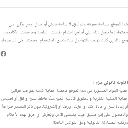
هذا الموقع مساحة معرفة وتوثيق، لا ساحة نقاش أو جدل، ومن يطّلع على
محتواه إنما يفعل ذلك على أساس احترام طبيعته العلمية ومرجعيته الأكاديمية.
ومع ذلك إن كنت ترغب بالتواصل معنا ننصح باستخدام صفحتنا على الفيسبوك.
فيس
! تنويه قانوني ملزم !
جميع المواد المنشورة في هذا الموقع محمية حماية كاملة بموجب قوانين
حماية الملكية الفكرية والحقوق الأدبية. يُمنع منعًا قاطعًا نسخ أو نقل أو اقتباس
أو إعادة نشر أي مادة، كليًا أو جزئيًا، ورقيًا أو إلكترونيًا، دون ذكر المصدر صراحةً
والحصول على إذن مسبق حيث يقتضي الأمر. ويُعرّض أي خرقٍ لهذه الأحكام
مرتكبه للمساءلة القانونية وفق القوانين النافذة.