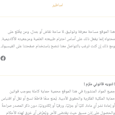
اساطير
هذا الموقع مساحة معرفة وتوثيق، لا ساحة نقاش أو جدل، ومن يطّلع على
محتواه إنما يفعل ذلك على أساس احترام طبيعته العلمية ومرجعيته الأكاديمية.
ومع ذلك إن كنت ترغب بالتواصل معنا ننصح باستخدام صفحتنا على الفيسبوك.
فيس
! تنويه قانوني ملزم !
جميع المواد المنشورة في هذا الموقع محمية حماية كاملة بموجب قوانين
حماية الملكية الفكرية والحقوق الأدبية. يُمنع منعًا قاطعًا نسخ أو نقل أو اقتباس
أو إعادة نشر أي مادة، كليًا أو جزئيًا، ورقيًا أو إلكترونيًا، دون ذكر المصدر صراحةً
والحصول على إذن مسبق حيث يقتضي الأمر. ويُعرّض أي خرقٍ لهذه الأحكام