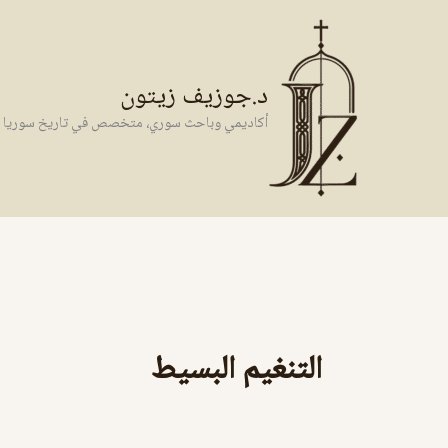
خطي
لى
لمحتوى
د.جوزيف زيتون
أكاديمي وباحث سوري، متخصص في تاريخ سوريا وال
التنغيم البسيط