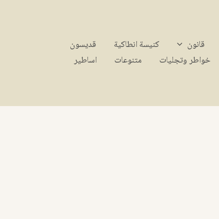
قانون
كنيسة انطاكية
قديسون
خواطر وتجليات
متنوعات
اساطير