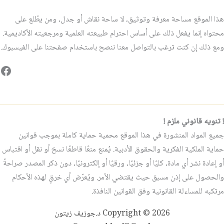
هذا الموقع مساحة معرفة وتوثيق، لا ساحة نقاش أو جدل، ومن يطّلع على
محتواه إنما يفعل ذلك على أساس احترام طبيعته العلمية ومرجعيته الأكاديمية.
ومع ذلك إن كنت ترغب بالتواصل معنا ننصح باستخدام صفحتنا على الفيسبوك.
فيس
! تنويه قانوني ملزم !
جميع المواد المنشورة في هذا الموقع محمية حماية كاملة بموجب قوانين
حماية الملكية الفكرية والحقوق الأدبية. يُمنع منعًا قاطعًا نسخ أو نقل أو اقتباس
أو إعادة نشر أي مادة، كليًا أو جزئيًا، ورقيًا أو إلكترونيًا، دون ذكر المصدر صراحةً
والحصول على إذن مسبق حيث يقتضي الأمر. ويُعرّض أي خرقٍ لهذه الأحكام
مرتكبه للمساءلة القانونية وفق القوانين النافذة.
Copyright © 2026 د.جوزيف زيتون