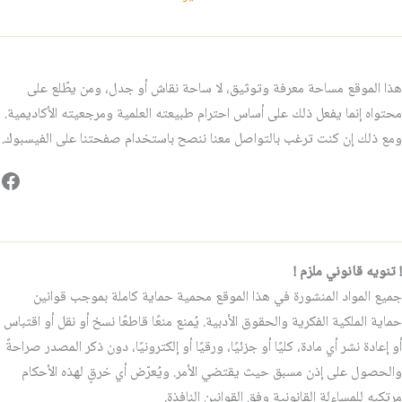
هذا الموقع مساحة معرفة وتوثيق، لا ساحة نقاش أو جدل، ومن يطّلع على
محتواه إنما يفعل ذلك على أساس احترام طبيعته العلمية ومرجعيته الأكاديمية.
ومع ذلك إن كنت ترغب بالتواصل معنا ننصح باستخدام صفحتنا على الفيسبوك.
فيس
! تنويه قانوني ملزم !
جميع المواد المنشورة في هذا الموقع محمية حماية كاملة بموجب قوانين
حماية الملكية الفكرية والحقوق الأدبية. يُمنع منعًا قاطعًا نسخ أو نقل أو اقتباس
أو إعادة نشر أي مادة، كليًا أو جزئيًا، ورقيًا أو إلكترونيًا، دون ذكر المصدر صراحةً
والحصول على إذن مسبق حيث يقتضي الأمر. ويُعرّض أي خرقٍ لهذه الأحكام
مرتكبه للمساءلة القانونية وفق القوانين النافذة.