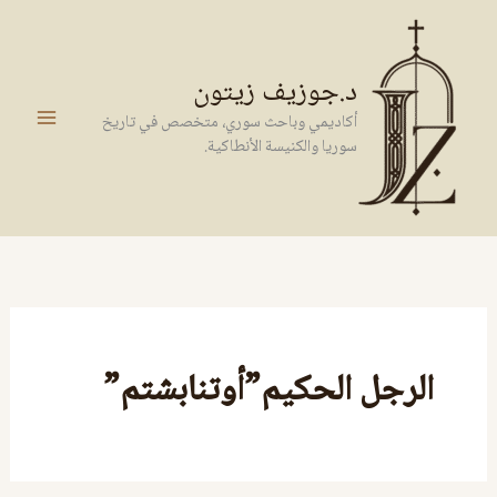
خطي
لى
لمحتوى
د.جوزيف زيتون
أكاديمي وباحث سوري، متخصص في تاريخ
سوريا والكنيسة الأنطاكية.
الرجل الحكيم”أوتنابشتم”