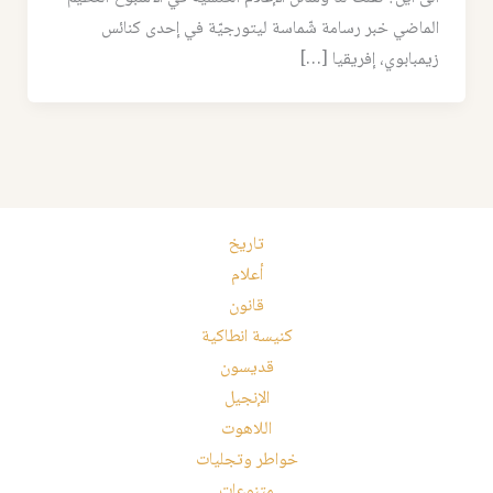
الماضي خبر رسامة شّماسة ليتورجيّة في إحدى كنائس
زيمبابوي، إفريقيا […]
تاريخ
أعلام
قانون
كنيسة انطاكية
قديسون
الإنجيل
اللاهوت
خواطر وتجليات
متنوعات