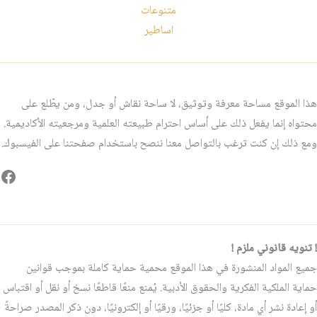
متنوعات
اساطير
هذا الموقع مساحة معرفة وتوثيق، لا ساحة نقاش أو جدل، ومن يطّلع على
محتواه إنما يفعل ذلك على أساس احترام طبيعته العلمية ومرجعيته الأكاديمية.
ومع ذلك إن كنت ترغب بالتواصل معنا ننصح باستخدام صفحتنا على الفيسبوك.
فيس
! تنويه قانوني ملزم !
جميع المواد المنشورة في هذا الموقع محمية حماية كاملة بموجب قوانين
حماية الملكية الفكرية والحقوق الأدبية. يُمنع منعًا قاطعًا نسخ أو نقل أو اقتباس
أو إعادة نشر أي مادة، كليًا أو جزئيًا، ورقيًا أو إلكترونيًا، دون ذكر المصدر صراحةً