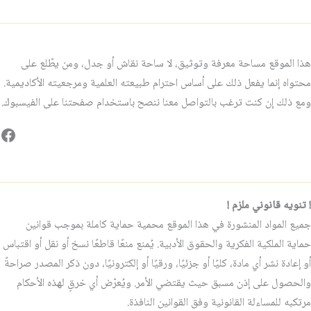
هذا الموقع مساحة معرفة وتوثيق، لا ساحة نقاش أو جدل، ومن يطّلع على
محتواه إنما يفعل ذلك على أساس احترام طبيعته العلمية ومرجعيته الأكاديمية.
ومع ذلك إن كنت ترغب بالتواصل معنا ننصح باستخدام صفحتنا على الفيسبوك.
فيس
! تنويه قانوني ملزم !
جميع المواد المنشورة في هذا الموقع محمية حماية كاملة بموجب قوانين
حماية الملكية الفكرية والحقوق الأدبية. يُمنع منعًا قاطعًا نسخ أو نقل أو اقتباس
أو إعادة نشر أي مادة، كليًا أو جزئيًا، ورقيًا أو إلكترونيًا، دون ذكر المصدر صراحةً
والحصول على إذن مسبق حيث يقتضي الأمر. ويُعرّض أي خرقٍ لهذه الأحكام
مرتكبه للمساءلة القانونية وفق القوانين النافذة.