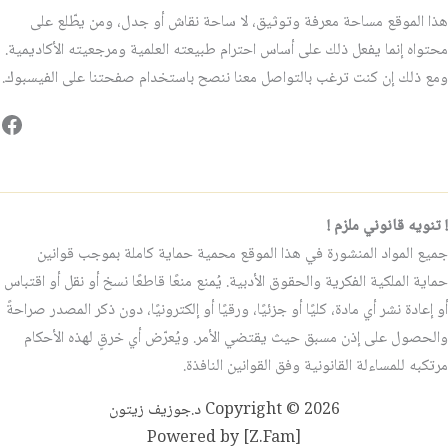
هذا الموقع مساحة معرفة وتوثيق، لا ساحة نقاش أو جدل، ومن يطّلع على
محتواه إنما يفعل ذلك على أساس احترام طبيعته العلمية ومرجعيته الأكاديمية.
ومع ذلك إن كنت ترغب بالتواصل معنا ننصح باستخدام صفحتنا على الفيسبوك.
فيس
! تنويه قانوني ملزم !
جميع المواد المنشورة في هذا الموقع محمية حماية كاملة بموجب قوانين
حماية الملكية الفكرية والحقوق الأدبية. يُمنع منعًا قاطعًا نسخ أو نقل أو اقتباس
أو إعادة نشر أي مادة، كليًا أو جزئيًا، ورقيًا أو إلكترونيًا، دون ذكر المصدر صراحةً
والحصول على إذن مسبق حيث يقتضي الأمر. ويُعرّض أي خرقٍ لهذه الأحكام
مرتكبه للمساءلة القانونية وفق القوانين النافذة.
Copyright © 2026 د.جوزيف زيتون
Powered by [Z.Fam]