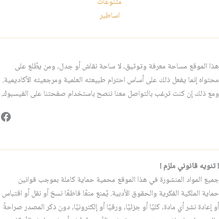
متنوعات
اساطير
هذا الموقع مساحة معرفة وتوثيق، لا ساحة نقاش أو جدل، ومن يطّلع على
محتواه إنما يفعل ذلك على أساس احترام طبيعته العلمية ومرجعيته الأكاديمية.
ومع ذلك إن كنت ترغب بالتواصل معنا ننصح باستخدام صفحتنا على الفيسبوك.
فيس
! تنويه قانوني ملزم !
جميع المواد المنشورة في هذا الموقع محمية حماية كاملة بموجب قوانين
حماية الملكية الفكرية والحقوق الأدبية. يُمنع منعًا قاطعًا نسخ أو نقل أو اقتباس
أو إعادة نشر أي مادة، كليًا أو جزئيًا، ورقيًا أو إلكترونيًا، دون ذكر المصدر صراحةً