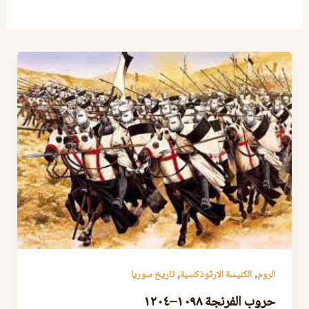
,
,
الروم
الكنيسة الارثوذكسية
تاريخ سوريا
حروب الفرنجة ١٠٩٨–١٢٠٤