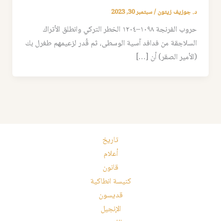
د. جوزيف زيتون
/
سبتمبر 30, 2023
حروب الفرنجة ١٠٩٨–١٢٠٤ الخطر التركي وانطلق الأتراك
السلاجقة من فدافد آسية الوسطى، ثم قُدر لزعيمهم طغرل بك
(الأمير الصقر) أن […]
تاريخ
أعلام
قانون
كنيسة انطاكية
قديسون
الإنجيل