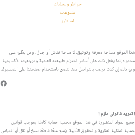
خواطر وتجليات
متنوعات
اساطير
هذا الموقع مساحة معرفة وتوثيق، لا ساحة نقاش أو جدل، ومن يطّلع على
محتواه إنما يفعل ذلك على أساس احترام طبيعته العلمية ومرجعيته الأكاديمية.
ومع ذلك إن كنت ترغب بالتواصل معنا ننصح باستخدام صفحتنا على الفيسبوك.
فيس
! تنويه قانوني ملزم !
جميع المواد المنشورة في هذا الموقع محمية حماية كاملة بموجب قوانين
حماية الملكية الفكرية والحقوق الأدبية. يُمنع منعًا قاطعًا نسخ أو نقل أو اقتباس