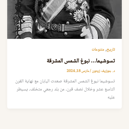
,
تاريخ
متنوعات
تسوشيما… نبوغ الشمس المشرقة
د. جوزيف زيتون
/
مارس 18, 2024
تسوشيما نبوغ الشمس المشرقة صعدت اليابان مع نهاية القرن
التاسع عشر وخلال نصف قرن، من بلد رجعي متخلف، يسيطر
عليه