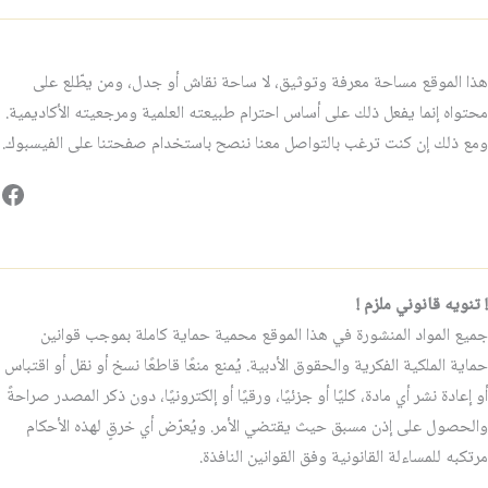
هذا الموقع مساحة معرفة وتوثيق، لا ساحة نقاش أو جدل، ومن يطّلع على
محتواه إنما يفعل ذلك على أساس احترام طبيعته العلمية ومرجعيته الأكاديمية.
ومع ذلك إن كنت ترغب بالتواصل معنا ننصح باستخدام صفحتنا على الفيسبوك.
فيس
! تنويه قانوني ملزم !
جميع المواد المنشورة في هذا الموقع محمية حماية كاملة بموجب قوانين
حماية الملكية الفكرية والحقوق الأدبية. يُمنع منعًا قاطعًا نسخ أو نقل أو اقتباس
أو إعادة نشر أي مادة، كليًا أو جزئيًا، ورقيًا أو إلكترونيًا، دون ذكر المصدر صراحةً
والحصول على إذن مسبق حيث يقتضي الأمر. ويُعرّض أي خرقٍ لهذه الأحكام
مرتكبه للمساءلة القانونية وفق القوانين النافذة.