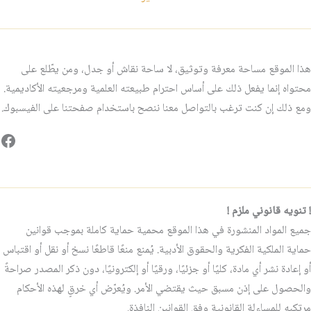
هذا الموقع مساحة معرفة وتوثيق، لا ساحة نقاش أو جدل، ومن يطّلع على
محتواه إنما يفعل ذلك على أساس احترام طبيعته العلمية ومرجعيته الأكاديمية.
ومع ذلك إن كنت ترغب بالتواصل معنا ننصح باستخدام صفحتنا على الفيسبوك.
فيس
! تنويه قانوني ملزم !
جميع المواد المنشورة في هذا الموقع محمية حماية كاملة بموجب قوانين
حماية الملكية الفكرية والحقوق الأدبية. يُمنع منعًا قاطعًا نسخ أو نقل أو اقتباس
أو إعادة نشر أي مادة، كليًا أو جزئيًا، ورقيًا أو إلكترونيًا، دون ذكر المصدر صراحةً
والحصول على إذن مسبق حيث يقتضي الأمر. ويُعرّض أي خرقٍ لهذه الأحكام
مرتكبه للمساءلة القانونية وفق القوانين النافذة.