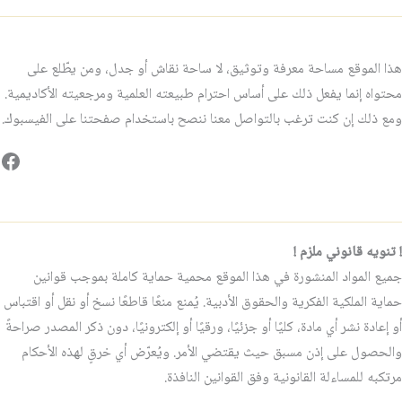
هذا الموقع مساحة معرفة وتوثيق، لا ساحة نقاش أو جدل، ومن يطّلع على
محتواه إنما يفعل ذلك على أساس احترام طبيعته العلمية ومرجعيته الأكاديمية.
ومع ذلك إن كنت ترغب بالتواصل معنا ننصح باستخدام صفحتنا على الفيسبوك.
فيس
! تنويه قانوني ملزم !
جميع المواد المنشورة في هذا الموقع محمية حماية كاملة بموجب قوانين
حماية الملكية الفكرية والحقوق الأدبية. يُمنع منعًا قاطعًا نسخ أو نقل أو اقتباس
أو إعادة نشر أي مادة، كليًا أو جزئيًا، ورقيًا أو إلكترونيًا، دون ذكر المصدر صراحةً
والحصول على إذن مسبق حيث يقتضي الأمر. ويُعرّض أي خرقٍ لهذه الأحكام
مرتكبه للمساءلة القانونية وفق القوانين النافذة.