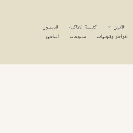
قانون
كنيسة انطاكية
قديسون
خواطر وتجليات
متنوعات
اساطير