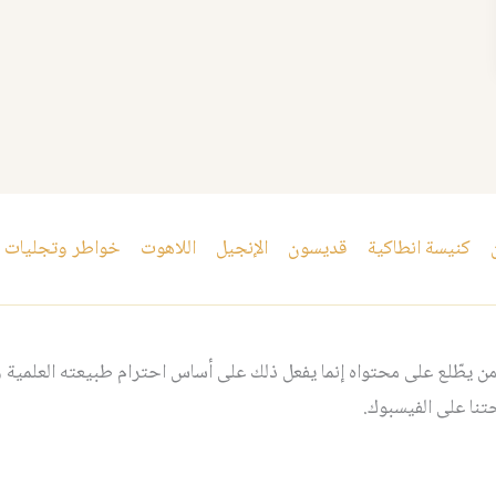
كنيسة انطاكية
قديسون
الإنجيل
اللاهوت
خواطر وتجليات
 يطّلع على محتواه إنما يفعل ذلك على أساس احترام طبيعته العلمية و
نا على الفيسبوك.