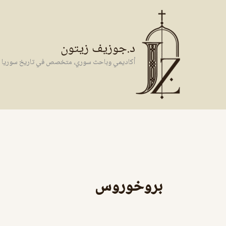
خطي
لى
لمحتوى
د.جوزيف زيتون
أكاديمي وباحث سوري، متخصص في تاريخ سوريا وال
بروخوروس