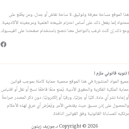
هذا الموقع مساحة معرفة وتوثيق، لا ساحة نقاش أو جدل، ومن يطّلع على
محتواه إنما يفعل ذلك على أساس احترام طبيعته العلمية ومرجعيته الأكاديمية.
ومع ذلك إن كنت ترغب بالتواصل معنا ننصح باستخدام صفحتنا على الفيسبوك.
فيس
! تنويه قانوني ملزم !
جميع المواد المنشورة في هذا الموقع محمية حماية كاملة بموجب قوانين
حماية الملكية الفكرية والحقوق الأدبية. يُمنع منعًا قاطعًا نسخ أو نقل أو اقتباس
أو إعادة نشر أي مادة، كليًا أو جزئيًا، ورقيًا أو إلكترونيًا، دون ذكر المصدر صراحةً
والحصول على إذن مسبق حيث يقتضي الأمر. ويُعرّض أي خرقٍ لهذه الأحكام
مرتكبه للمساءلة القانونية وفق القوانين النافذة.
Copyright © 2026 د.جوزيف زيتون