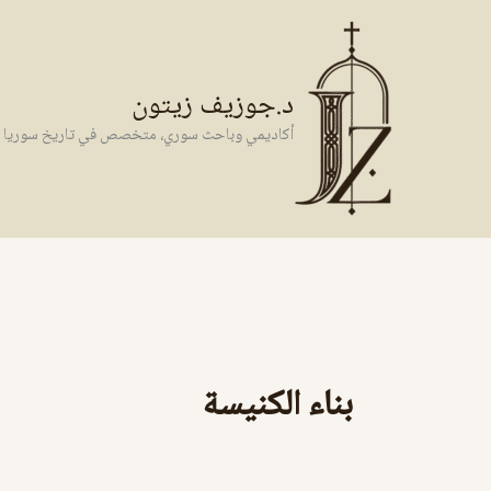
خطي
لى
لمحتوى
د.جوزيف زيتون
أكاديمي وباحث سوري، متخصص في تاريخ سوريا وال
بناء الكنيسة