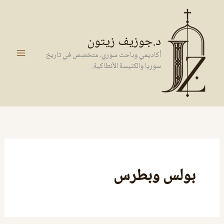
خطي
لى
لمحتوى
د.جوزيف زيتون
أكاديمي وباحث سوري، متخصص في تاريخ
سوريا والكنيسة الأنطاكية.
بولس وبطرس