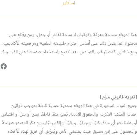
اساطير
هذا الموقع مساحة معرفة وتوثيق، لا ساحة نقاش أو جدل، ومن يطّلع على
محتواه إنما يفعل ذلك على أساس احترام طبيعته العلمية ومرجعيته الأكاديمية.
ومع ذلك إن كنت ترغب بالتواصل معنا ننصح باستخدام صفحتنا على الفيسبوك.
فيس
! تنويه قانوني ملزم !
جميع المواد المنشورة في هذا الموقع محمية حماية كاملة بموجب قوانين
حماية الملكية الفكرية والحقوق الأدبية. يُمنع منعًا قاطعًا نسخ أو نقل أو اقتباس
أو إعادة نشر أي مادة، كليًا أو جزئيًا، ورقيًا أو إلكترونيًا، دون ذكر المصدر صراحةً
والحصول على إذن مسبق حيث يقتضي الأمر. ويُعرّض أي خرقٍ لهذه الأحكام