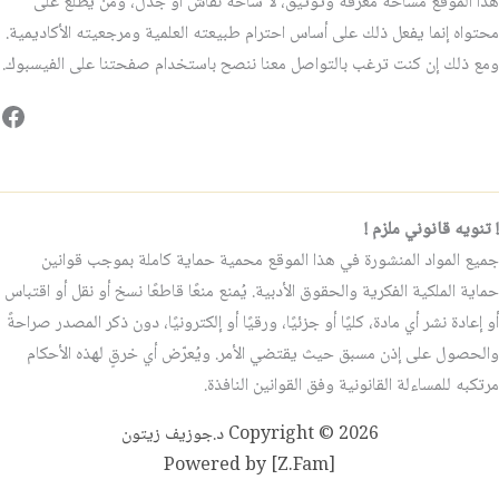
هذا الموقع مساحة معرفة وتوثيق، لا ساحة نقاش أو جدل، ومن يطّلع على
محتواه إنما يفعل ذلك على أساس احترام طبيعته العلمية ومرجعيته الأكاديمية.
ومع ذلك إن كنت ترغب بالتواصل معنا ننصح باستخدام صفحتنا على الفيسبوك.
فيس
! تنويه قانوني ملزم !
جميع المواد المنشورة في هذا الموقع محمية حماية كاملة بموجب قوانين
حماية الملكية الفكرية والحقوق الأدبية. يُمنع منعًا قاطعًا نسخ أو نقل أو اقتباس
أو إعادة نشر أي مادة، كليًا أو جزئيًا، ورقيًا أو إلكترونيًا، دون ذكر المصدر صراحةً
والحصول على إذن مسبق حيث يقتضي الأمر. ويُعرّض أي خرقٍ لهذه الأحكام
مرتكبه للمساءلة القانونية وفق القوانين النافذة.
Copyright © 2026 د.جوزيف زيتون
Powered by [Z.Fam]