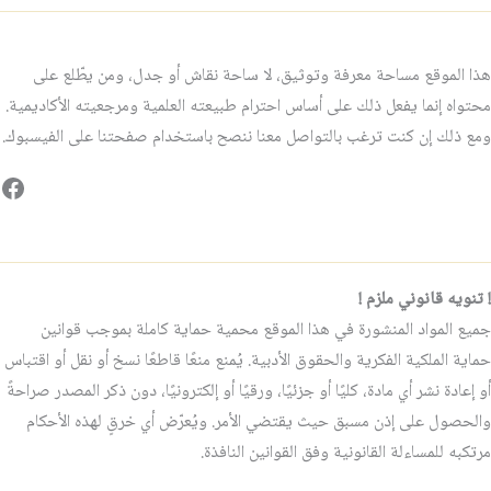
هذا الموقع مساحة معرفة وتوثيق، لا ساحة نقاش أو جدل، ومن يطّلع على
محتواه إنما يفعل ذلك على أساس احترام طبيعته العلمية ومرجعيته الأكاديمية.
ومع ذلك إن كنت ترغب بالتواصل معنا ننصح باستخدام صفحتنا على الفيسبوك.
فيس
! تنويه قانوني ملزم !
جميع المواد المنشورة في هذا الموقع محمية حماية كاملة بموجب قوانين
حماية الملكية الفكرية والحقوق الأدبية. يُمنع منعًا قاطعًا نسخ أو نقل أو اقتباس
أو إعادة نشر أي مادة، كليًا أو جزئيًا، ورقيًا أو إلكترونيًا، دون ذكر المصدر صراحةً
والحصول على إذن مسبق حيث يقتضي الأمر. ويُعرّض أي خرقٍ لهذه الأحكام
مرتكبه للمساءلة القانونية وفق القوانين النافذة.