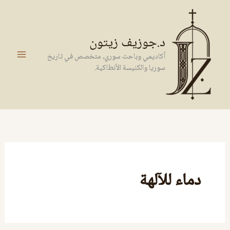
خطي
لى
لمحتوى
د.جوزيف زيتون
أكاديمي وباحث سوري، متخصص في تاريخ
سوريا والكنيسة الأنطاكية.
دماء للآلهة