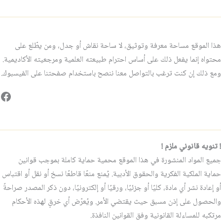
هذا الموقع مساحة معرفة وتوثيق، لا ساحة نقاش أو جدل، ومن يطّلع على
محتواه إنما يفعل ذلك على أساس احترام طبيعته العلمية ومرجعيته الأكاديمية.
ومع ذلك إن كنت ترغب بالتواصل معنا ننصح باستخدام صفحتنا على الفيسبوك.
فيس
! تنويه قانوني ملزم !
جميع المواد المنشورة في هذا الموقع محمية حماية كاملة بموجب قوانين
حماية الملكية الفكرية والحقوق الأدبية. يُمنع منعًا قاطعًا نسخ أو نقل أو اقتباس
أو إعادة نشر أي مادة، كليًا أو جزئيًا، ورقيًا أو إلكترونيًا، دون ذكر المصدر صراحةً
والحصول على إذن مسبق حيث يقتضي الأمر. ويُعرّض أي خرقٍ لهذه الأحكام
مرتكبه للمساءلة القانونية وفق القوانين النافذة.