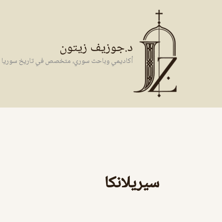
خطي
لى
لمحتوى
د.جوزيف زيتون
أكاديمي وباحث سوري، متخصص في تاريخ سوريا وال
سيريلانكا