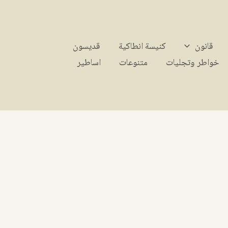
قانون
كنيسة انطاكية
قديسون
خواطر وتجليات
متنوعات
اساطير