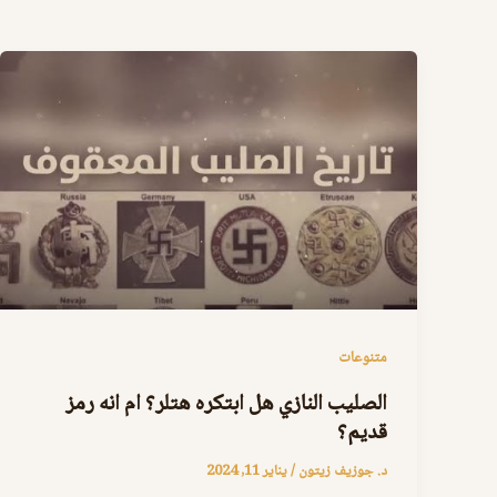
متنوعات
الصليب النازي هل ابتكره هتلر؟ ام انه رمز
قديم؟
د. جوزيف زيتون
/
يناير 11, 2024