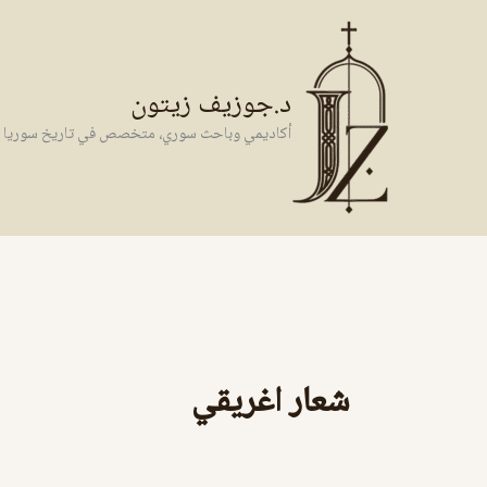
خطي
لى
لمحتوى
د.جوزيف زيتون
أكاديمي وباحث سوري، متخصص في تاريخ سوريا وال
شعار اغريقي