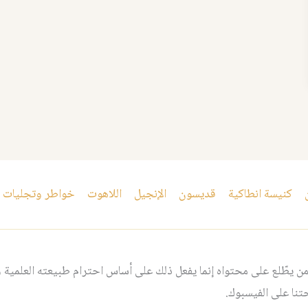
كنيسة انطاكية
قديسون
الإنجيل
اللاهوت
خواطر وتجليات
 يطّلع على محتواه إنما يفعل ذلك على أساس احترام طبيعته العلمية و
نا على الفيسبوك.