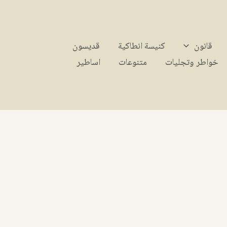
قانون
كنيسة انطاكية
قديسون
خواطر وتجليات
متنوعات
اساطير