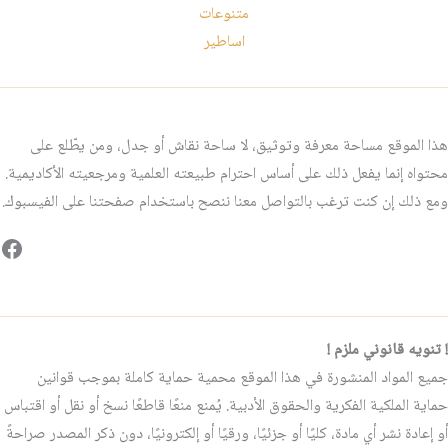
متنوعات
اساطير
هذا الموقع مساحة معرفة وتوثيق، لا ساحة نقاش أو جدل، ومن يطّلع على
محتواه إنما يفعل ذلك على أساس احترام طبيعته العلمية ومرجعيته الأكاديمية.
ومع ذلك إن كنت ترغب بالتواصل معنا ننصح باستخدام صفحتنا على الفيسبوك.
فيس
! تنويه قانوني ملزم !
جميع المواد المنشورة في هذا الموقع محمية حماية كاملة بموجب قوانين
حماية الملكية الفكرية والحقوق الأدبية. يُمنع منعًا قاطعًا نسخ أو نقل أو اقتباس
أو إعادة نشر أي مادة، كليًا أو جزئيًا، ورقيًا أو إلكترونيًا، دون ذكر المصدر صراحةً