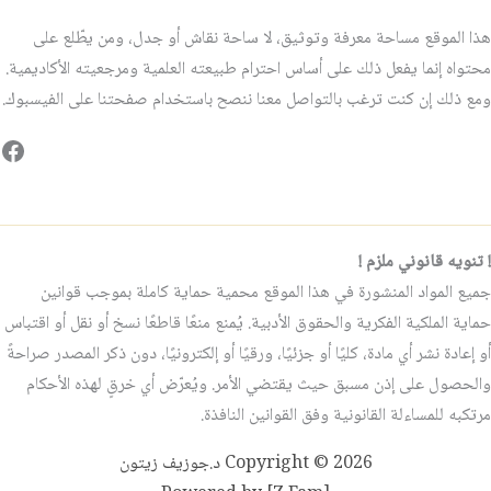
هذا الموقع مساحة معرفة وتوثيق، لا ساحة نقاش أو جدل، ومن يطّلع على
محتواه إنما يفعل ذلك على أساس احترام طبيعته العلمية ومرجعيته الأكاديمية.
ومع ذلك إن كنت ترغب بالتواصل معنا ننصح باستخدام صفحتنا على الفيسبوك.
فيس
! تنويه قانوني ملزم !
جميع المواد المنشورة في هذا الموقع محمية حماية كاملة بموجب قوانين
حماية الملكية الفكرية والحقوق الأدبية. يُمنع منعًا قاطعًا نسخ أو نقل أو اقتباس
أو إعادة نشر أي مادة، كليًا أو جزئيًا، ورقيًا أو إلكترونيًا، دون ذكر المصدر صراحةً
والحصول على إذن مسبق حيث يقتضي الأمر. ويُعرّض أي خرقٍ لهذه الأحكام
مرتكبه للمساءلة القانونية وفق القوانين النافذة.
Copyright © 2026 د.جوزيف زيتون