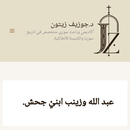
خطي
لى
لمحتوى
د.جوزيف زيتون
أكاديمي وباحث سوري، متخصص في تاريخ
سوريا والكنيسة الأنطاكية.
عبد الله وزينب ابنيْ جحش.