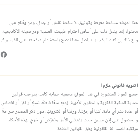
هذا الموقع مساحة معرفة وتوثيق، لا ساحة نقاش أو جدل، ومن يطّلع على
محتواه إنما يفعل ذلك على أساس احترام طبيعته العلمية ومرجعيته الأكاديمية.
ومع ذلك إن كنت ترغب بالتواصل معنا ننصح باستخدام صفحتنا على الفيسبوك.
فيس
! تنويه قانوني ملزم !
جميع المواد المنشورة في هذا الموقع محمية حماية كاملة بموجب قوانين
حماية الملكية الفكرية والحقوق الأدبية. يُمنع منعًا قاطعًا نسخ أو نقل أو اقتباس
أو إعادة نشر أي مادة، كليًا أو جزئيًا، ورقيًا أو إلكترونيًا، دون ذكر المصدر صراحةً
والحصول على إذن مسبق حيث يقتضي الأمر. ويُعرّض أي خرقٍ لهذه الأحكام
مرتكبه للمساءلة القانونية وفق القوانين النافذة.