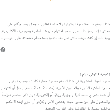
هذا الموقع مساحة معرفة وتوثيق، لا ساحة نقاش أو جدل، ومن يطّلع على
محتواه إنما يفعل ذلك على أساس احترام طبيعته العلمية ومرجعيته الأكاديمية.
ومع ذلك إن كنت ترغب بالتواصل معنا ننصح باستخدام صفحتنا على الفيسبوك.
فيس
! تنويه قانوني ملزم !
جميع المواد المنشورة في هذا الموقع محمية حماية كاملة بموجب قوانين
حماية الملكية الفكرية والحقوق الأدبية. يُمنع منعًا قاطعًا نسخ أو نقل أو اقتباس
أو إعادة نشر أي مادة، كليًا أو جزئيًا، ورقيًا أو إلكترونيًا، دون ذكر المصدر صراحةً
والحصول على إذن مسبق حيث يقتضي الأمر. ويُعرّض أي خرقٍ لهذه الأحكام
مرتكبه للمساءلة القانونية وفق القوانين النافذة.