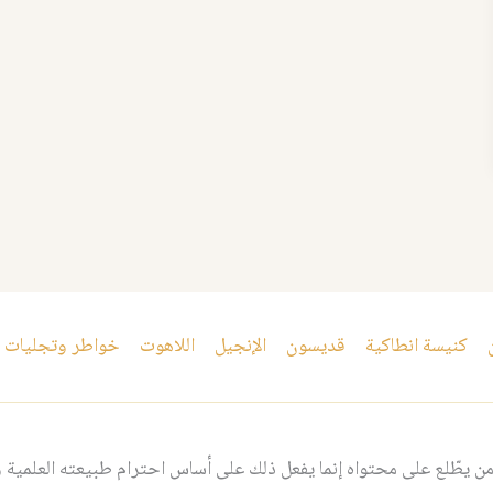
كنيسة انطاكية
قديسون
الإنجيل
اللاهوت
خواطر وتجليات
 يطّلع على محتواه إنما يفعل ذلك على أساس احترام طبيعته العلمية و