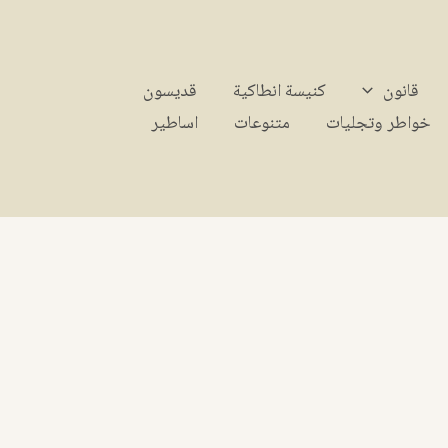
قانون
كنيسة انطاكية
قديسون
خواطر وتجليات
متنوعات
اساطير