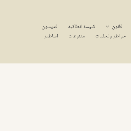
قانون
كنيسة انطاكية
قديسون
خواطر وتجليات
متنوعات
اساطير