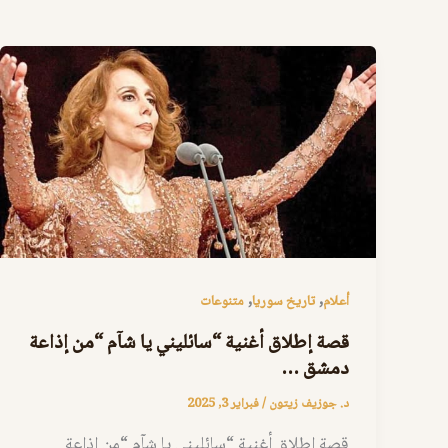
,
,
أعلام
تاريخ سوريا
متنوعات
قصة إطلاق أغنية “سائليني يا شآم “من إذاعة
دمشق …
د. جوزيف زيتون
/
فبراير 3, 2025
قصة إطلاق أغنية “سائليني يا شآم “من إذاعة