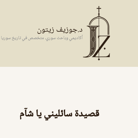
خطي
لى
لمحتوى
د.جوزيف زيتون
أكاديمي وباحث سوري، متخصص في تاريخ سوريا وال
قصيدة سائليني يا شآم