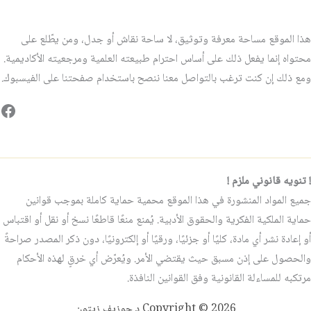
هذا الموقع مساحة معرفة وتوثيق، لا ساحة نقاش أو جدل، ومن يطّلع على
محتواه إنما يفعل ذلك على أساس احترام طبيعته العلمية ومرجعيته الأكاديمية.
ومع ذلك إن كنت ترغب بالتواصل معنا ننصح باستخدام صفحتنا على الفيسبوك.
فيس
! تنويه قانوني ملزم !
جميع المواد المنشورة في هذا الموقع محمية حماية كاملة بموجب قوانين
حماية الملكية الفكرية والحقوق الأدبية. يُمنع منعًا قاطعًا نسخ أو نقل أو اقتباس
أو إعادة نشر أي مادة، كليًا أو جزئيًا، ورقيًا أو إلكترونيًا، دون ذكر المصدر صراحةً
والحصول على إذن مسبق حيث يقتضي الأمر. ويُعرّض أي خرقٍ لهذه الأحكام
مرتكبه للمساءلة القانونية وفق القوانين النافذة.
Copyright © 2026 د.جوزيف زيتون