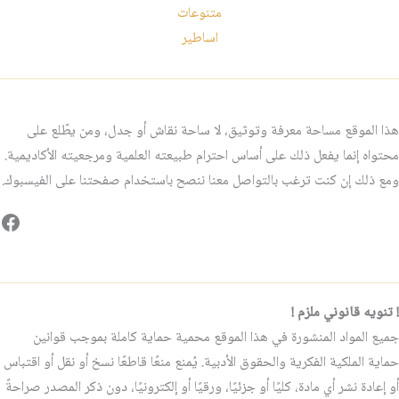
متنوعات
اساطير
هذا الموقع مساحة معرفة وتوثيق، لا ساحة نقاش أو جدل، ومن يطّلع على
محتواه إنما يفعل ذلك على أساس احترام طبيعته العلمية ومرجعيته الأكاديمية.
ومع ذلك إن كنت ترغب بالتواصل معنا ننصح باستخدام صفحتنا على الفيسبوك.
فيس
! تنويه قانوني ملزم !
جميع المواد المنشورة في هذا الموقع محمية حماية كاملة بموجب قوانين
حماية الملكية الفكرية والحقوق الأدبية. يُمنع منعًا قاطعًا نسخ أو نقل أو اقتباس
أو إعادة نشر أي مادة، كليًا أو جزئيًا، ورقيًا أو إلكترونيًا، دون ذكر المصدر صراحةً