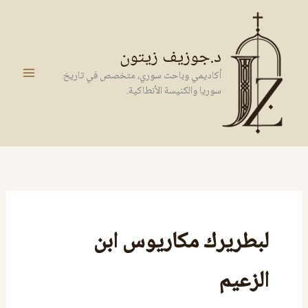
خطي
لى
لمحتوى
د.جوزيف زيتون
أكاديمي وباحث سوري، متخصص في تاريخ
سوريا والكنيسة الأنطاكية.
لبطريرك مكاريوس ابن
الزعيم