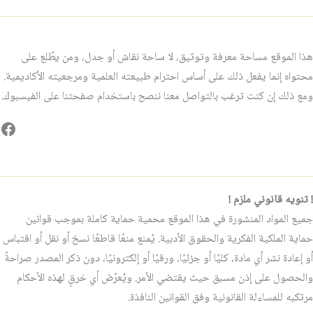
هذا الموقع مساحة معرفة وتوثيق، لا ساحة نقاش أو جدل، ومن يطّلع على
محتواه إنما يفعل ذلك على أساس احترام طبيعته العلمية ومرجعيته الأكاديمية.
ومع ذلك إن كنت ترغب بالتواصل معنا ننصح باستخدام صفحتنا على الفيسبوك.
فيس
! تنويه قانوني ملزم !
جميع المواد المنشورة في هذا الموقع محمية حماية كاملة بموجب قوانين
حماية الملكية الفكرية والحقوق الأدبية. يُمنع منعًا قاطعًا نسخ أو نقل أو اقتباس
أو إعادة نشر أي مادة، كليًا أو جزئيًا، ورقيًا أو إلكترونيًا، دون ذكر المصدر صراحةً
والحصول على إذن مسبق حيث يقتضي الأمر. ويُعرّض أي خرقٍ لهذه الأحكام
مرتكبه للمساءلة القانونية وفق القوانين النافذة.