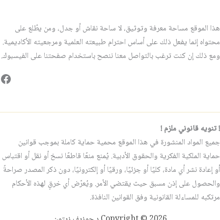
هذا الموقع مساحة معرفة وتوثيق، لا ساحة نقاش أو جدل، ومن يطّلع على
محتواه إنما يفعل ذلك على أساس احترام طبيعته العلمية ومرجعيته الأكاديمية.
ومع ذلك إن كنت ترغب بالتواصل معنا ننصح باستخدام صفحتنا على الفيسبوك.
فيس
! تنويه قانوني ملزم !
جميع المواد المنشورة في هذا الموقع محمية حماية كاملة بموجب قوانين
حماية الملكية الفكرية والحقوق الأدبية. يُمنع منعًا قاطعًا نسخ أو نقل أو اقتباس
أو إعادة نشر أي مادة، كليًا أو جزئيًا، ورقيًا أو إلكترونيًا، دون ذكر المصدر صراحةً
والحصول على إذن مسبق حيث يقتضي الأمر. ويُعرّض أي خرقٍ لهذه الأحكام
مرتكبه للمساءلة القانونية وفق القوانين النافذة.
Copyright © 2026 د.جوزيف زيتون