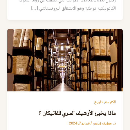
زيتون 11/01/2018 الطوائف التي انشقت عن روما البابوية
الكاثوليكية توطئة وهو الانشقاق البروتستانتي […]
,
الكنيسة
تاريخ
ماذا يخبئ الأرشيف السري للفاتيكان ؟
د. جوزيف زيتون
/
فبراير 7, 2024