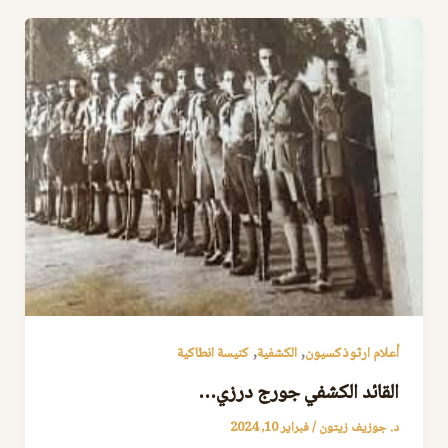
,
,
أعلام ارثوذكسيون
الكشفية
كنيسة انطاكية
القائد الكشفي جورج درزي…
د. جوزيف زيتون
/
فبراير 10, 2024