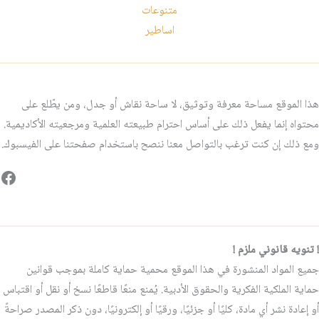
متنوعات
اساطير
هذا الموقع مساحة معرفة وتوثيق، لا ساحة نقاش أو جدل، ومن يطّلع على
محتواه إنما يفعل ذلك على أساس احترام طبيعته العلمية ومرجعيته الأكاديمية.
ومع ذلك إن كنت ترغب بالتواصل معنا ننصح باستخدام صفحتنا على الفيسبوك.
فيس
! تنويه قانوني ملزم !
جميع المواد المنشورة في هذا الموقع محمية حماية كاملة بموجب قوانين
حماية الملكية الفكرية والحقوق الأدبية. يُمنع منعًا قاطعًا نسخ أو نقل أو اقتباس
أو إعادة نشر أي مادة، كليًا أو جزئيًا، ورقيًا أو إلكترونيًا، دون ذكر المصدر صراحةً