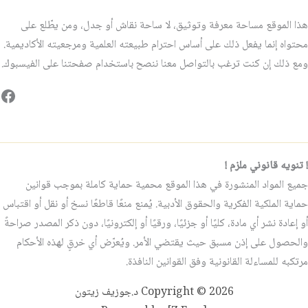
هذا الموقع مساحة معرفة وتوثيق، لا ساحة نقاش أو جدل، ومن يطّلع على
محتواه إنما يفعل ذلك على أساس احترام طبيعته العلمية ومرجعيته الأكاديمية.
ومع ذلك إن كنت ترغب بالتواصل معنا ننصح باستخدام صفحتنا على الفيسبوك.
فيس
! تنويه قانوني ملزم !
جميع المواد المنشورة في هذا الموقع محمية حماية كاملة بموجب قوانين
حماية الملكية الفكرية والحقوق الأدبية. يُمنع منعًا قاطعًا نسخ أو نقل أو اقتباس
أو إعادة نشر أي مادة، كليًا أو جزئيًا، ورقيًا أو إلكترونيًا، دون ذكر المصدر صراحةً
والحصول على إذن مسبق حيث يقتضي الأمر. ويُعرّض أي خرقٍ لهذه الأحكام
مرتكبه للمساءلة القانونية وفق القوانين النافذة.
Copyright © 2026 د.جوزيف زيتون