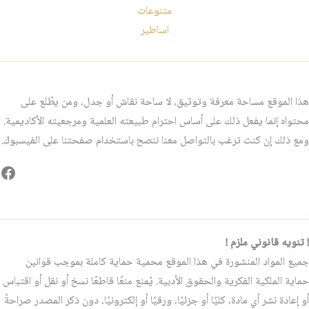
متنوعات
اساطير
هذا الموقع مساحة معرفة وتوثيق، لا ساحة نقاش أو جدل، ومن يطّلع على
محتواه إنما يفعل ذلك على أساس احترام طبيعته العلمية ومرجعيته الأكاديمية.
ومع ذلك إن كنت ترغب بالتواصل معنا ننصح باستخدام صفحتنا على الفيسبوك.
فيس
! تنويه قانوني ملزم !
جميع المواد المنشورة في هذا الموقع محمية حماية كاملة بموجب قوانين
حماية الملكية الفكرية والحقوق الأدبية. يُمنع منعًا قاطعًا نسخ أو نقل أو اقتباس
أو إعادة نشر أي مادة، كليًا أو جزئيًا، ورقيًا أو إلكترونيًا، دون ذكر المصدر صراحةً